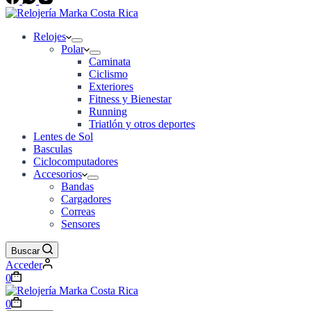
Relojes
Polar
Caminata
Ciclismo
Exteriores
Fitness y Bienestar
Running
Triatlón y otros deportes
Lentes de Sol
Basculas
Ciclocomputadores
Accesorios
Bandas
Cargadores
Correas
Sensores
Buscar
Acceder
Carro
0
de
compra
Carro
0