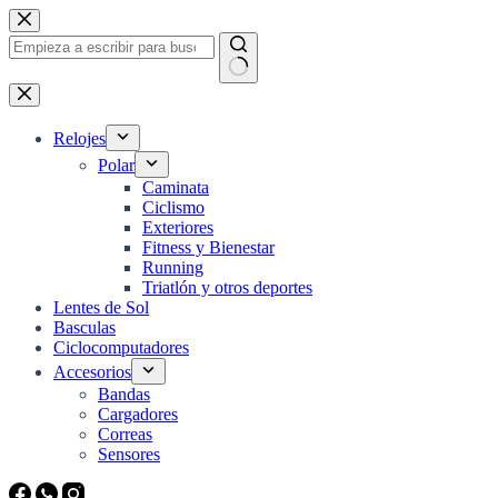
Saltar
al
contenido
Sin
resultados
Relojes
Polar
Caminata
Ciclismo
Exteriores
Fitness y Bienestar
Running
Triatlón y otros deportes
Lentes de Sol
Basculas
Ciclocomputadores
Accesorios
Bandas
Cargadores
Correas
Sensores