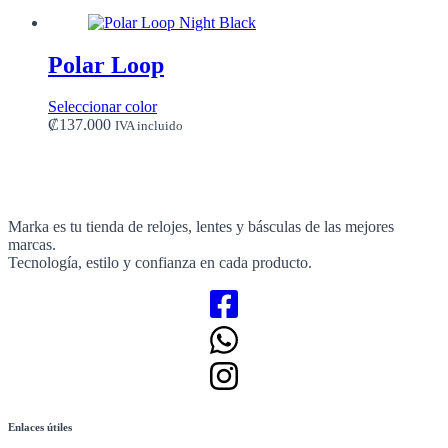
en
la
página
Polar Loop
de
producto
Este
Seleccionar color
producto
₡
137.000
IVA incluido
tiene
múltiples
variantes.
Las
opciones
Marka es tu tienda de relojes, lentes y básculas de las mejores
se
marcas.
pueden
Tecnología, estilo y confianza en cada producto.
elegir
en
la
página
de
producto
Enlaces útiles