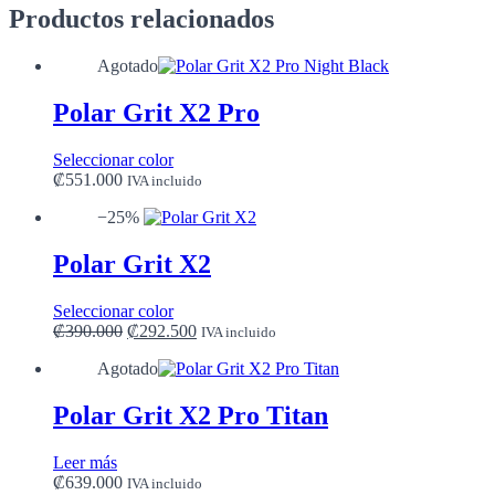
Productos relacionados
Agotado
Polar Grit X2 Pro
Este
Seleccionar color
producto
₡
551.000
IVA incluido
tiene
−25%
múltiples
variantes.
Las
Polar Grit X2
opciones
se
Este
Seleccionar color
pueden
El
producto
El
₡
390.000
₡
292.500
IVA incluido
elegir
precio
tiene
precio
en
Agotado
original
múltiples
actual
la
era:
variantes.
es:
página
₡390.000.
Las
₡292.500.
Polar Grit X2 Pro Titan
de
opciones
producto
se
Leer más
pueden
₡
639.000
IVA incluido
elegir