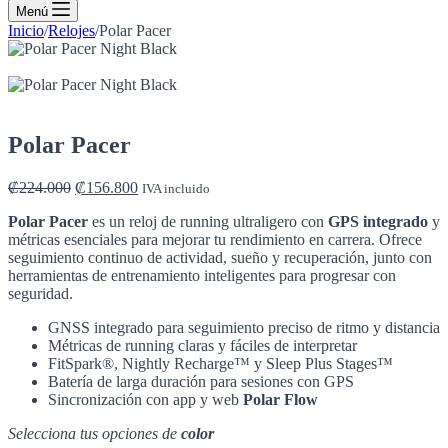
de
Menú
compra
Inicio
/
Relojes
/
Polar Pacer
Polar Pacer
El
El
₡
224.000
₡
156.800
IVA incluido
precio
precio
Polar Pacer
es un reloj de running ultraligero con
GPS integrado
y
original
actual
métricas esenciales para mejorar tu rendimiento en carrera. Ofrece
era:
es:
seguimiento continuo de actividad, sueño y recuperación, junto con
₡224.000.
₡156.800.
herramientas de entrenamiento inteligentes para progresar con
seguridad.
GNSS integrado para seguimiento preciso de ritmo y distancia
Métricas de running claras y fáciles de interpretar
FitSpark®, Nightly Recharge™ y Sleep Plus Stages™
Batería de larga duración para sesiones con GPS
Sincronización con app y web
Polar Flow
Selecciona tus opciones de
color