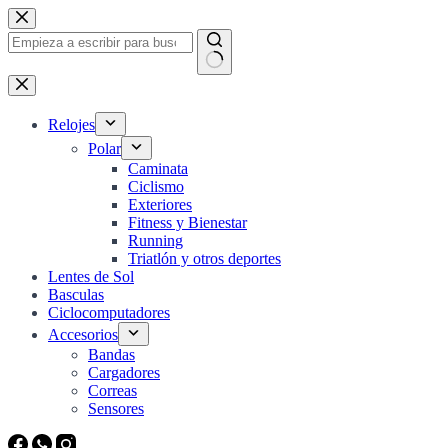
Saltar
al
contenido
Sin
resultados
Relojes
Polar
Caminata
Ciclismo
Exteriores
Fitness y Bienestar
Running
Triatlón y otros deportes
Lentes de Sol
Basculas
Ciclocomputadores
Accesorios
Bandas
Cargadores
Correas
Sensores