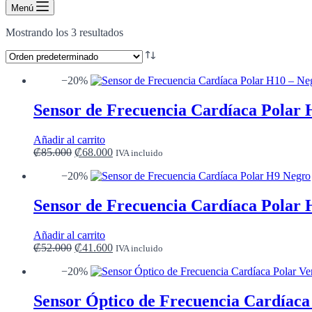
de
Menú
compra
Mostrando los 3 resultados
−20%
Sensor de Frecuencia Cardíaca Polar
Añadir al carrito
El
El
₡
85.000
₡
68.000
IVA incluido
precio
precio
−20%
original
actual
era:
es:
₡85.000.
₡68.000.
Sensor de Frecuencia Cardíaca Polar
Añadir al carrito
El
El
₡
52.000
₡
41.600
IVA incluido
precio
precio
−20%
original
actual
era:
es:
₡52.000.
₡41.600.
Sensor Óptico de Frecuencia Cardíaca 