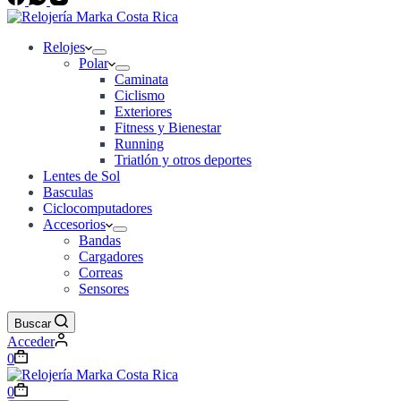
Relojes
Polar
Caminata
Ciclismo
Exteriores
Fitness y Bienestar
Running
Triatlón y otros deportes
Lentes de Sol
Basculas
Ciclocomputadores
Accesorios
Bandas
Cargadores
Correas
Sensores
Buscar
Acceder
Carro
0
de
compra
Carro
0