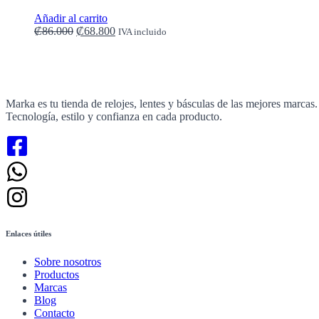
Añadir al carrito
El
El
₡
86.000
₡
68.800
IVA incluido
precio
precio
original
actual
era:
es:
₡86.000.
₡68.800.
Marka es tu tienda de relojes, lentes y básculas de las mejores marcas.
Tecnología, estilo y confianza en cada producto.
Enlaces útiles
Sobre nosotros
Productos
Marcas
Blog
Contacto